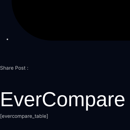
Share Post :
EverCompare
[evercompare_table]